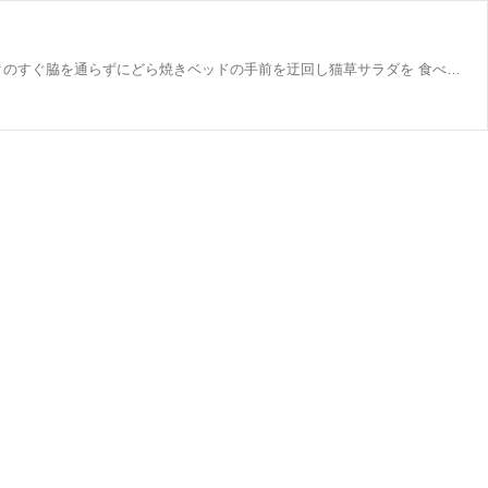
お下がりハンモックでオヤジ座りでくつろぎながら 毛繕いをしていたユウの動きがぴたりと止まったのはアミ姐さんがハンモックのすぐ脇を通らずにどら焼きベッドの手前を迂回し猫草サラダを 食べに行ったから。ハンモックのすぐそばを姐さんが通ったらチョイチョイっと手を出