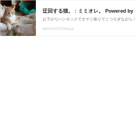
迂回する猫。 : ミミオレ。 Powered 
atomluke25.blog.jp