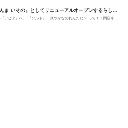
西区小新『アピタ新潟西店』にある『塩ラーメン専門 ソルト』が閉店。『出汁うどんと極上ねこまんま いその』としてリニューアルオープンするらしい。 : にいがた速報 - 新潟県新潟市の地域情報サイト
今日ケンタッキーにしない？ って高畑充希が言うから… ケンタッキーなガタ子。小新なう。 …夢にぴたぴたアピタだな〜 と西の『アピタ』へ。 『ソルト』…爽やかなのれんだね〜 って！！閉店するの！？