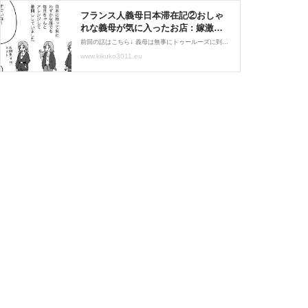
フランス人義母日本滞在記②おしゃ
れな義母が気に入ったお店 : 嫁激
（とつげき）★北フランス家族
前回の話はこちら↓ 義母は無事にトゥールーズに到着したそうです！良かった～(;´∀｀)今日は昨日に引き続き、義母が日本で大層気に入ったお店についてです！「KIABI」はフランスのファッションブランドで（日本未上陸）、私が住んでいた地域の近くにも店舗があったのと、な
Powered by ライブドアブログ
www.kikuko3011.eu