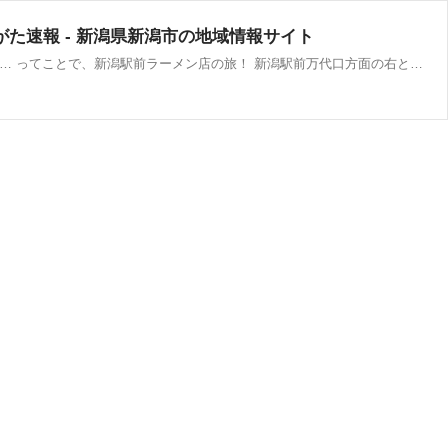
た速報 - 新潟県新潟市の地域情報サイト
ここ最近、ラーメン熱が高まってる感。 目指せラーメン支出額1位奪還！から テレビでの新潟5大ラーメン特集？ 的なのあったり… ってことで、新潟駅前ラーメン店の旅！ 新潟駅前万代口方面の右と左にある、 ラーメン店まとめてみた～