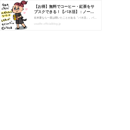
【お得】無料でコーヒー・紅茶をサ
ブスクできる！【パネ活】 : ノース
カロライナ日本人ブログ <続>また
在米妻なら一度は聞いたことがある「パネ活」。パネ活とは「パネラブレッドで、無料でビバレッジをもらう活動」のこと。Paneraブレッドは、街によくあるチェーン店のパン屋さん。日本でいうDOUTORとか、エクセルシオールカフェの感じかな？PaneraのHPでサブスク「Sip Club」
チキン食ってる〜チャペルヒル生活
usalife.officialblog.jp
ブログ