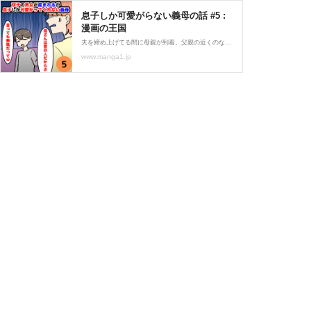
息子しか可愛がらない義母の話 #5 :
漫画の王国
夫を締め上げてる間に母親が到着。父親の近くのない夫とはもう一緒にいれないと決意し、実家に帰ることに・・・このお話を始めから読む↓前回のお話はこちら↓ 妊娠中から産後しばらく続いた旦那の浮気の証拠を握り離婚の理由として使う事に・・・
www.manga1.jp