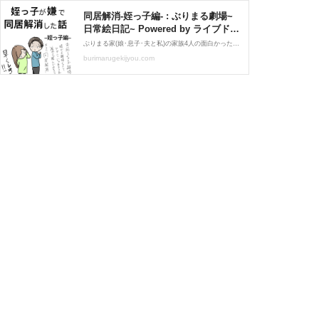
同居解消-姪っ子編- : ぶりまる劇場~
日常絵日記~ Powered by ライブドア
ブログ
ぶりまる家(娘･息子･夫と私)の家族4人の面白かった事等を描いていますー！！ Amazonアソシエイト・プログラムに参加中
burimarugekijyou.com