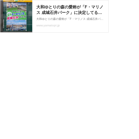
大和ゆとりの森の愛称が「F・マリノ
ス 成城石井パーク」に決定してる。
2028年3月31日まで : 大和とぴっく-
大和ゆとりの森の愛称が「F・マリノス 成城石井パーク」に決定しています。（市内で見つけた掲示板の写真）以前の記事で愛称が導入されることは紹介していました。大和市HP↓ 上記によると、大和ゆとりの森の愛称が「F・マリノス 成城石井パーク」に決定したとのこと。愛称使
やまとぴ
www.yamatopi.jp