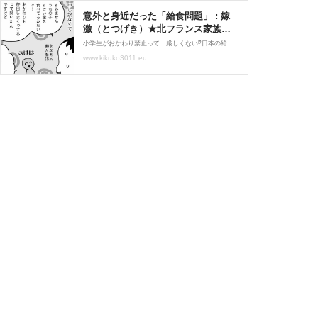
意外と身近だった「給食問題」 : 嫁
激（とつげき）★北フランス家族
Powered by ライブドアブログ
小学生がおかわり禁止って…厳しくない⁉︎日本の給食ほんと美味しいもんねぇ↓ しかもこういうのって、てっきり人口自体が少なくなってきた地域の問題だと思っていたのですが、この子の住んでる場所は結構人の多いイメージがある地方都市だったので余計にびっくりでした。…
www.kikuko3011.eu