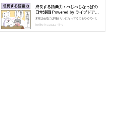
成長する語彙力 : べじべじなっぱの
日常漫画 Powered by ライブドアブ
ログ
未確認生物の説明みたいになってるのもやめてべじ子の語彙力とわしの精神ダメージが比例する今日このごろあけましておめでとうございます☺️🐉🫶元旦から心傷まる出来事が続きましたね、、被災された方々の平穏が早く戻りますように。今年も気軽に読んでいただけると嬉しい
bejibejinappa.online