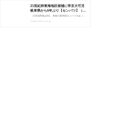
21世紀枠東海地区候補に帝京大可児
岐阜県から6年ぶり【センバツ】（中
日スポーツ） - Yahoo!ニュース
日本高野連は8日、来春の第96回センバツ大会（来年3月18日から13日間・甲子園）で「21世紀枠」の最終候補となる地区候補9校を発表。東海地区では今秋の岐阜県大会16強の帝京大可児（岐阜県）が選ば
news.yahoo.co.jp