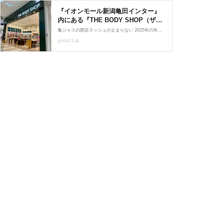
『イオンモール新潟亀田インター』
内にある『THE BODY SHOP（ザボ
ディショップ）』が閉店するらし
亀ジャスの閉店ラッシュが止まらない 2025年の年の瀬。 「亀田イオンのボディショップもだよ…」 な悲しみの情報が… Oh my 嘘って言って～～～！！ まだ閉店するお店あるの？！ 早速イオンパトへ…出動～！
い。 : にいがた速報 - 新潟県新潟市の
gata21.jp
地域情報サイト