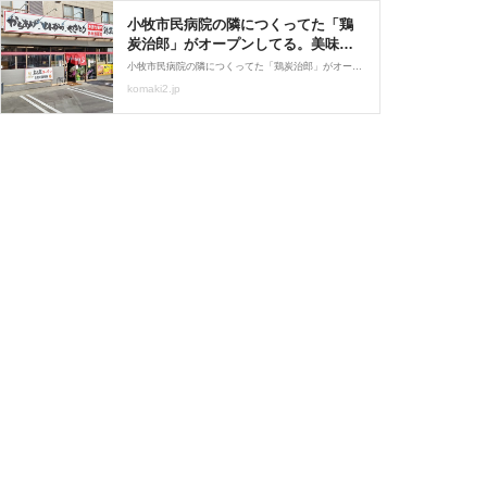
小牧市民病院の隣につくってた「鶏
炭治郎」がオープンしてる。美味し
い焼き鳥を購入！ : 小牧つーしん
小牧市民病院の隣につくってた「鶏炭治郎」がオープンしていました。 昨日9月28日(火)がオープン日です。 店内に入るとすぐにレジがあるので、そこでメニューを見て注文します。 そのままお会計をして番号札をもらって、できあがると番号を呼んでもらえるので商品を受け
komaki2.jp