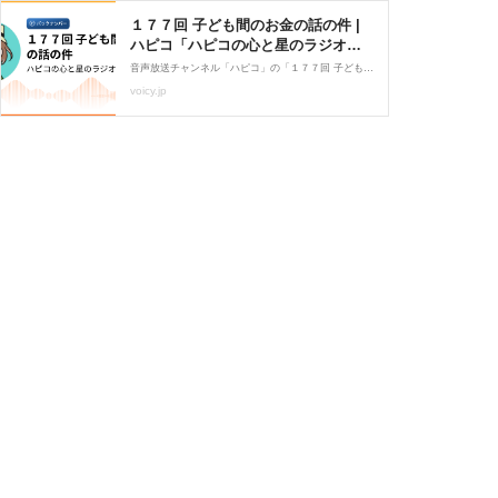
１７７回 子ども間のお金の話の件 |
ハピコ「ハピコの心と星のラジオ
🌿」/ Voicy - 音声プラットフォーム
音声放送チャンネル「ハピコ」の「１７７回 子ども間のお金の話の件(2022年4月1日放送）」。Voicy - 音声プラットフォーム
voicy.jp