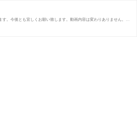
2023.-8.29よりチャンネル名称を「小田急と江ノ電の記録動画と音のチャンネル」から「スパークリング・トレイン」に変更致します。今後とも宜しくお願い致します。動画内容は変わりありません。 過去から現在まで、小田急や江ノ電を中心とした動画や鉄道の音を記録しています。 東京に生まれ神奈川育ちで現在は静岡県西部に居ますのでＪＲ貨物やＪＲ東海、大手、中小私鉄なども順次取り上げます。 鉄道大好きのオジサン目線で様々なものをアップしていきたいと考えております。 古い動画や走行音は画質、音質が低いですがご勘弁ください。 チャンネル登録、高評価、コメントをお手数ですが宜しくお願い致します。 ※本チャンネ...