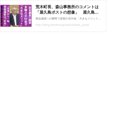
荒木町長、森山事務所のコメントは
「屋久島ポストの想像」 屋久島町
長交際費問題 : 屋久島ポスト 鹿児
国会議員への贈答で多額の交付金「大きなメリット」 荒木町長「反省」から一転 高額贈答は「妥当」と議会答弁屋久島町長の交際費問題について答弁する荒木耕治町長(2022年9月13日、屋久島町議会) 屋久島町の荒木耕治町長が自身の裁量で支出できる交際費を使い、過去5年間
島ポスト・ニュース
http://blog.livedoor.jp/yakushima_post/