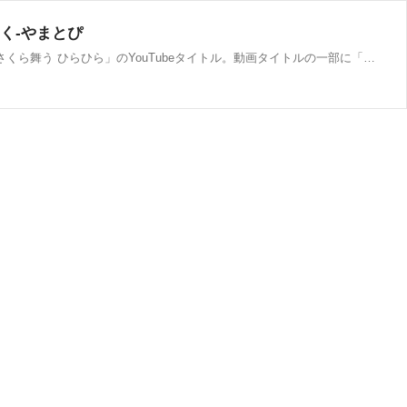
く-やまとぴ
大和市在住女性シンガー「おかっぱミユキとメガネズ」のMVに『大和ふれあいの森』が映っています。そのMV↓ソースは上記「さくら舞う ひらひら」のYouTubeタイトル。動画タイトルの一部に「ふれあいの森」という単語が。「おかっぱミユキ」さんは愛知県出身で現在は大和市在