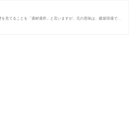
FRaU 2024年8月号 第一特集 木と森がつくる、未来。 日本人は「木の文化」の民族だったと言われています。役割に相応しい人材を充てることを「適材適所」と言いますが、元の意味は、建築現場で特徴に