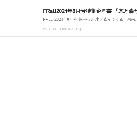
FRaU2024年8月号特集企画書 「木と
cstation.kodansha.co.jp