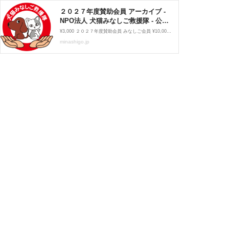
２０２７年度賛助会員 アーカイブ -
NPO法人 犬猫みなしご救援隊 - 公式
サイト -
¥3,000 ２０２７年度賛助会員 みなしご会員 ¥10,000 ２０２７年度賛助会員 プレミアム会員 HOME 犬猫みなしご救援隊とは？ ごあいさつ 犬猫みなしご救援隊の歴史 終生飼養ホーム さようならの時 みなしご通信 引取保護の依頼 保護:育成:譲渡:TNR活動 事業活動報告 TNR一斉 《SDGs》自然保護活動 サステナビリティへの取り組み 東日本大震災の被災動物の保護活動 応援/支援のお願い 支援物資のお願い 遺贈について ボランティア募集 GOODS 賛助会員募集 関連書籍DVD 特定商取引 お問い合せ リンク グッズ会員ログイン メールアドレス パスワード ログイン情報を記憶 パ...
minashigo.jp