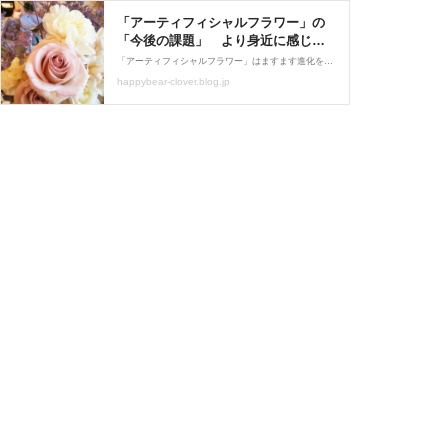
「アーティフィシャルフラワー」の
「今後の課題」 より身近に感じる
為に… : 四つ葉のくまさんの癒しの
「アーティフィシャルフラワー」はますます進化を遂げています。しかしコスト面や専門店の少なさなど「課題」もあります。「アーティフィシャルフラワー」の今後について3つのポイントで解説します。
お花、時々お料理日記
happybear-clover.blog.jp