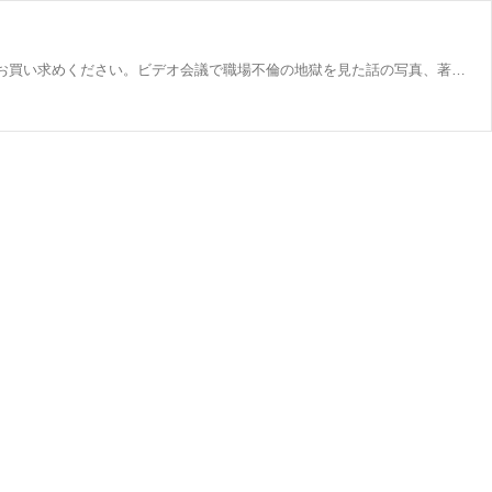
Amazonのビデオ会議で職場不倫の地獄を見た話のページにアクセスして、ビデオ会議で職場不倫の地獄を見た話のすべての本をお買い求めください。ビデオ会議で職場不倫の地獄を見た話の写真、著者情報、レビューをチェックしてください