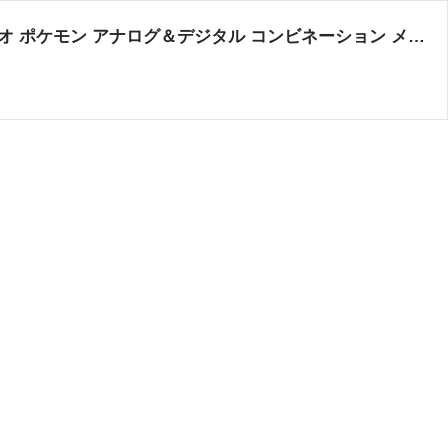
G-SHOCK Gショック 限定 Pokemon 30周年記念 コラボレーションモデル GA-110PKM-7AJR カシオ ポケモン アナログ＆デジタル コンビネーション メンズ 腕時計 （GA110PKM7AJR）