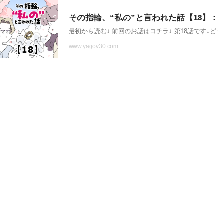
その指輪、“私の”と言われた話【18】 : 
最初から読む↓ 前回のお話はコチラ↓ 第18話です↓ど
www.yagov30.com