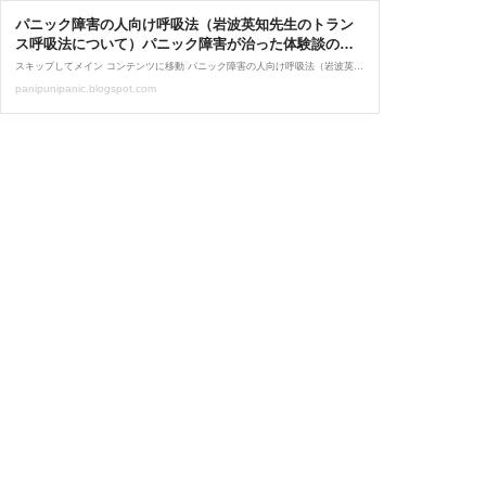
パニック障害の人向け呼吸法（岩波英知先生のトラン
ス呼吸法について）パニック障害が治った体験談のブ
ログ
スキップしてメイン コンテンツに移動 パニック障害の人向け呼吸法（岩波英知先生のトランス呼吸法について）パニック障害が治った体験談のブログ リンクを取得 Facebook × Pinterest メール 他のアプリ 3月 02, 2014 パニック障害と呼吸の関係 パニック障害の人にとって、呼吸の乱れは重大な問題ですよね。 過呼吸、過換気症候群がパニック障害の症状になってる人もいますし、呼吸は自律神経と密接に関係しています。 私も呼吸の乱れ、過呼吸、息苦しさ、それによる死への恐怖感にも苦しめられてました。 胸の圧迫感、血の気が引く感じ、窒息感、体の硬直、恐慌状態、発狂しそうな不安感、ものすごい...
panipunipanic.blogspot.com