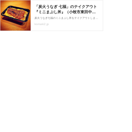
「炭火うなぎ 七福」のテイクアウト
『ミニまぶし丼』（小牧市東田中） :
小牧つーしん
炭火うなぎ七福のミニまぶし丼をテイクアウトしました。価格は1500円です。※価格は2020年6月5日現在のものです。こんな感じの赤色の箱に入っています。 フタを外すと...ドンッ！この時点で香ばしい鰻の匂いが...。錦糸卵も入っています。味の方は最高ですね。香ばしく歯ご
komaki2.jp