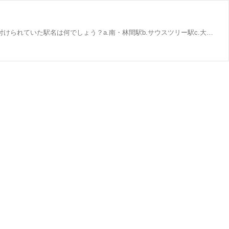
通勤・通学途中に大和のことがもっと詳しくなれる【やまとクイズ】コーナー！今回のクイズはこちら↓Q.南林間駅の開業当時に付けられていた駅名は何でしょう？a.南・林間駅b.サウスツリー駅c.大和南駅d.南林間都市駅（南林間駅）南林間駅は1929年に開業した駅ですが、1941年