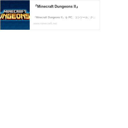
『Minecraft Dungeons II』
『Minecraft Dungeons II』を PC、コンソール、クラウドでプレイしましょう。『Minecraft』のアクション RPG アドベンチャーの次章で、新たな防具システム、エンチャント、そしてアビリティを発見しましょう。
www.minecraft.net