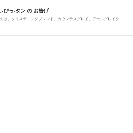
ぃぴっ-タン の お告げ
イギリスの紅茶で有名なフォートナム・アンド・メイソンを紹介します。我が家では定番として嗜んでますよ。今回、購入したのは、クリステニングブレンド、カウンテスグレイ、アールグレイクラシック・原産国名英国・輸入者株式会社 ユーハイム神戸市中央区港島中町７－７－