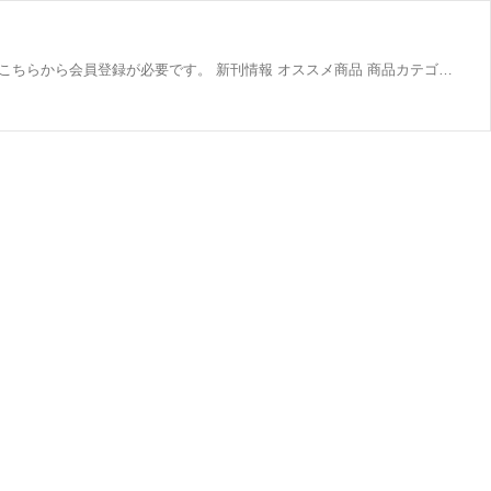
JavaScript を有効にしてご利用下さい. ゲストさん 第一法規ストアトップ ログイン マイページ 新規会員登録お買い物をするにはこちらから会員登録が必要です。 新刊情報 オススメ商品 商品カテゴリ 業種・職種 自治・行政 教育 法曹 税務 会計 企業法務 人事労務 環境 介護・福祉 その他 商品カテゴリ別 単行本 自治・行政 行政一般 議会・政策 法務全般 法制執務 政策法務 選挙 債権回収・徴収 地域主権・地方分権 建設・開発 立案審査 法令 判例 その他 教育 学校経営 教育行政 学習指導 学校保健・安全 生涯学習・文化 教育必携 その他 法曹 判例 総合法規 その他 税務 法人税...