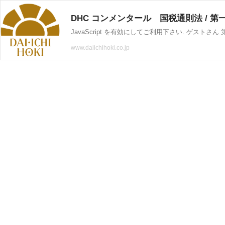
DHC コンメンタール 国税通則法 / 
www.daiichihoki.co.jp