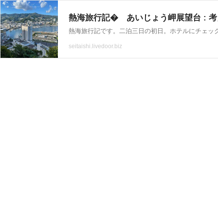
熱海旅行記� あいじょう岬展望台 : 
seitaishi.livedoor.biz