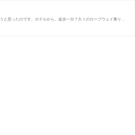
熱海旅行記です。二泊三日の初日。ホテルにチェックインした我々は、ちょいと観光へ。久々にロープウェイに乗って山頂に行こうと思ったのです。ホテルから、徒歩一分？久々のロープウェイ乗り場。ゲーセンも台数が減りましたが、健在。切符を購入してイザ山頂へ。いやー、な