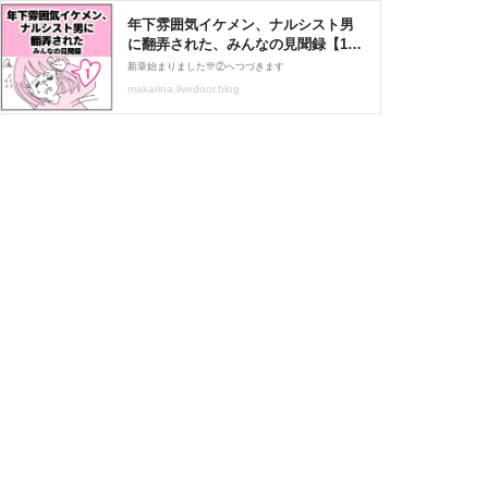
年下雰囲気イケメン、ナルシスト男
に翻弄された、みんなの見聞録【1】
: ☆まかりな☆のにこにこ漫画ブログ
新章始まりました🎊②へつづきます
Powered by ライブドアブログ
makarina.livedoor.blog