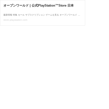
オープンワールド | 公式PlayStation™Store 日本
最新情報 特集 セール サブスクリプション ゲームを見る オープンワールド アサシン クリード ブラック フラッグ RE:シンクロ ¥8,360 Starfield -20% ¥4,840¥6,050 紅の砂漠 ¥9,680 The Outer Worlds 2 -50% ¥4,450¥8,900 Dying Light: The Beast ¥8,140 Ghost of Yōtei -29% ¥6,375¥8,980 Atomfall ¥8,470 Clair Obscur: Expedition 33 プレミアム ¥7,480 モンスターハンターワイルズ ¥4,990 DEATH STR...
store.playstation.com