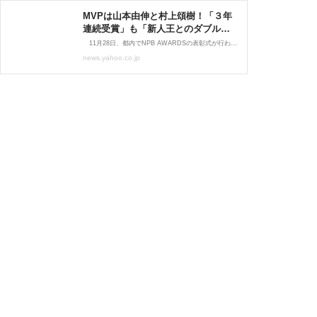
MVPは山本由伸と村上頌樹！「３年
連続受賞」も「新人王とのダブル受
賞」も史上３人目の大偉業（THE
11月28日、都内でNPB AWARDSの表彰式が行われ、最優秀選手に山本由伸（オリックス）と村上頌樹（阪神）が選出された。 パ・リーグは、３年連続投手四冠＆沢村賞受賞という前人未踏の大偉
DIGEST） - Yahoo!ニュース
news.yahoo.co.jp