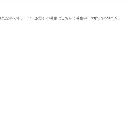
0：2021年10月01日 01:36 反論できないほど正真正銘の暇人でしかない 関連しそうな記事 この記事はコメント書き込み＆閲覧専用の記事ですテーマ（お題）の募集はこちらで募集中！http://gundamlog.com/archives/44472910.html