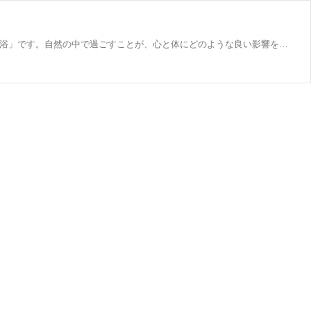
現代社会では、多くの人が仕事や人間関係、日々の忙しさによるストレスを抱えています。そんな中、注目されているのが「森林浴」です。自然の中で過ごすことが、心と体にどのような良い影響を与えるのか、科学的な根拠を交えて解説します。 1. 森林浴とは？ 森林浴とは、森の中に身を置き、自然の空気や景色を楽しむことで心身の健康を促進する活動です。日本では1982年に林野庁が提唱した概念であり、英語では「Shinrin-yoku」としても知られています。特別な準備をせずとも、森の中を散策したり、木々の間で深呼吸したりするだけで効果を得られるため、手軽に実践できるストレス解消法として人気がありま