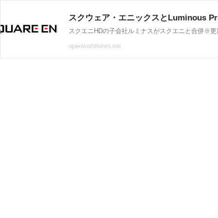
スクエニHDの子会社ルミナスがスクエニと合併※更
openworldnews.net