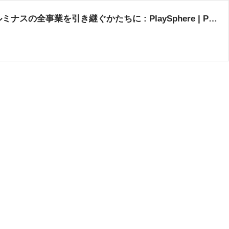
スクウェア・エニックスとLuminous Productions、合併を発表！グループ組織再編、スクエニがルミナスの全事業を引き継ぐかたちに : PlaySphere | PS5速報