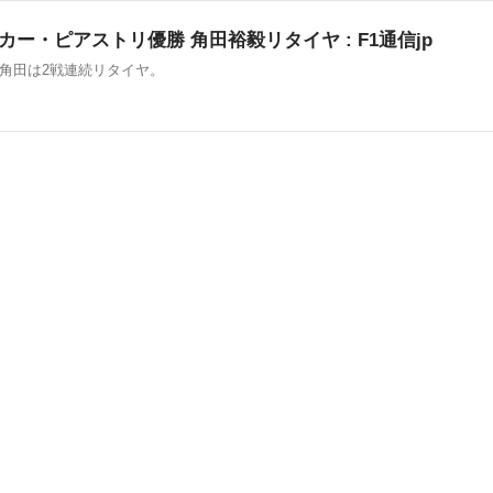
スカー・ピアストリ優勝 角田裕毅リタイヤ : F1通信jp
角田は2戦連続リタイヤ。