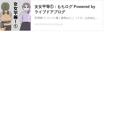
女女平等① : もちログ Powered by
ライブドアブログ
管理職でバリバリ働く横島ゆりこ（３９）は自由な人生を謳歌していたしかし、子持ちのパート松村けいこがやってきてから少しずつ歯車が狂っていく…新しいお話がスタートしました！今回は女VS女…（前回もです）新年一発目の話がドロドロな感じですみません！（いつもです）
mochidosukoi.blog.jp