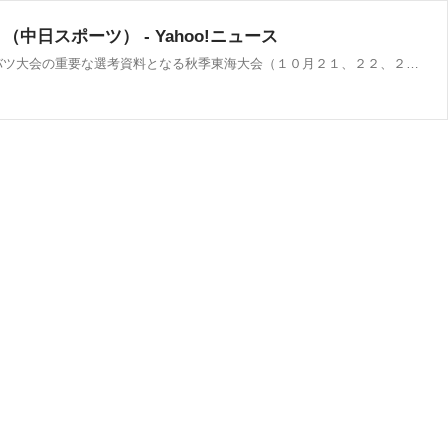
日スポーツ） - Yahoo!ニュース
◇３０日 秋季高校野球愛知県大会準決勝 豊川１２―８小牧南（小牧市民） 豊川が決勝進出を決めるとともに、来春のセンバツ大会の重要な選考資料となる秋季東海大会（１０月２１、２２、２８、２９日、岐阜