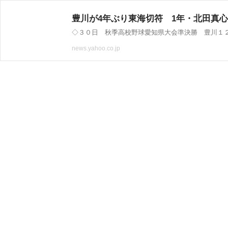
豊川が4年ぶり東海切符 1年・北田真心
news.yahoo.co.jp