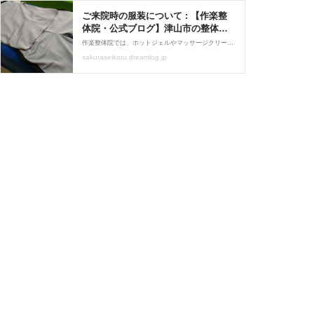
ご来院時の服装について : 【作楽整
体院・公式ブログ】津山市の整体
院・骨盤矯正・猫背矯正・リンパマ
作楽整体院では、ホットジェルやマッサージクリーム等を使っての、リンパケア整体をメインに行っております。リンパケア整体施術は、お客様の肌の露出を、最小限に抑えるために、お客様がお持ちになられた、ゆったりしたTシャツや短パンか、作楽整体院で、無料貸し出しをして
ッサージ・日曜営業
sakuraseikotu.dreamlog.jp