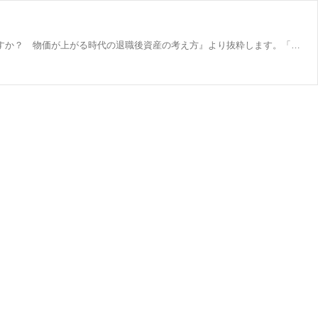
実際のところ「老後2000万円」は平均の話であって、個人差が大きい？ FPの山崎俊輔さんの新刊『老後に4000万円って本当ですか？ 物価が上がる時代の退職後資産の考え方』より抜粋します。「老後××万円」は変動の余地が大きいコロナ禍で分かったことを整理しておきましょう。これは「老後2000万円」の議論、そして「老後4000万円」の議論を深めていくにあたって必要な前提となってきます。まず、「老後