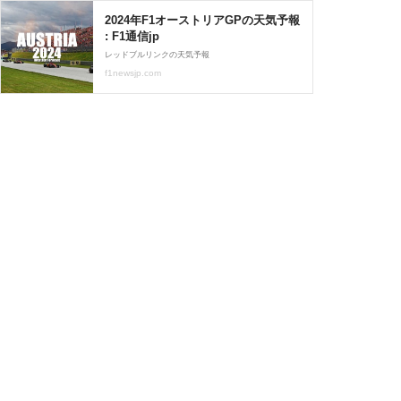
2024年F1オーストリアGPの天気予報
: F1通信jp
レッドブルリンクの天気予報
f1newsjp.com