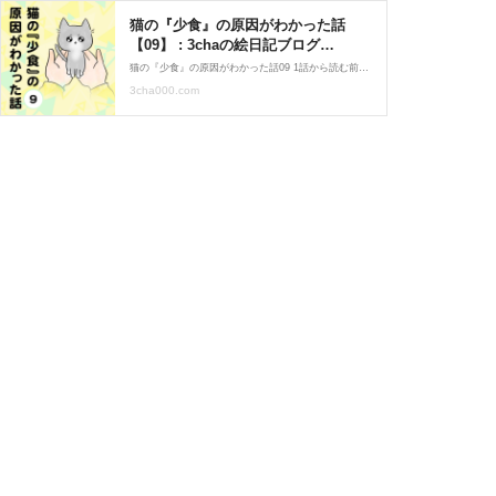
猫の『少食』の原因がわかった話
【09】 : 3chaの絵日記ブログ
Powered by ライブドアブログ
猫の『少食』の原因がわかった話09 1話から読む前の話はこちら 皮膚が腫れてしまうのは「食物アレルギー」かもしれない。と先生に言われてびっくりしました。猫にもアレルギーがあるなんて…！花粉症はあると聞いていたけどまさか自分の猫がそんな事になっているとは
3cha000.com