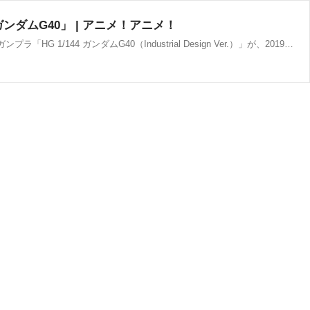
ンダムG40」 | アニメ！アニメ！
「機動戦士ガンダム40周年プロジェクト」の一環として、“アニメから本物へ”をテーマに工業デザイン視点でガンダムを設計したガンプラ「HG 1/144 ガンダムG40（Industrial Design Ver.）」が、2019年12月に発売されることがわかった。