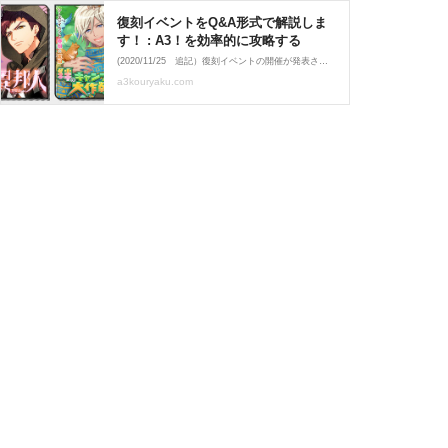
復刻イベントをQ&A形式で解説しま
す！ : A3！を効率的に攻略する
(2020/11/25 追記）復刻イベントの開催が発表されました。詳しくはアプリ内の「ヘルプ＞イベント＞復刻イベント」の遊び方とルールをお読みください。わかりにくい部分もあるかと思いますのでQ&A形式で解説していきます！・復刻イベントとは？・イベント期間は？・復刻対象
a3kouryaku.com