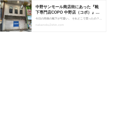
中野サンモール商店街にあった『靴
下専門店COPO 中野店（コポ）』が
閉店してる。 : なかのく通信 - 東京都
今日の同僚の靴下が可愛い。 それどこで買ったの？と聞くと、 サンモール商店街の『COPO』で 買ったと教えてくれる。 おぉ～ナカ子もご用達のお店だ。 さっそく来てみたら…閉店してる！？
中野区の地域情報サイト -
nakanoku2shin.com