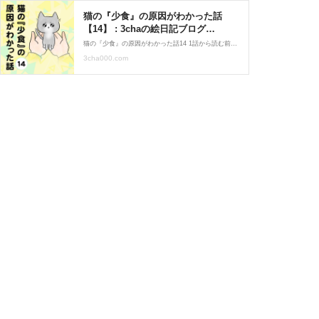
猫の『少食』の原因がわかった話
【14】 : 3chaの絵日記ブログ
Powered by ライブドアブログ
猫の『少食』の原因がわかった話14 1話から読む前の話はこちら フードを変えるだけで悩んでいたことが全てが良くなりました。小食も皮膚炎もお尻からの出血も…フードが原因だったようです。もっと早く気づいてあげていればなと思うこともありますが、諦めず原因を探って良
3cha000.com