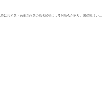
【読売新聞】 アメリカ大統領選挙の指名候補が正式に決まる党大会は、共和党が７月、民主党は８月に予定しています。 ９月以降に共和党・民主党両党の指名候補による討論会があり、選挙戦はいよいよ佳境に入ります。 一般の有権者の投票日は「１１