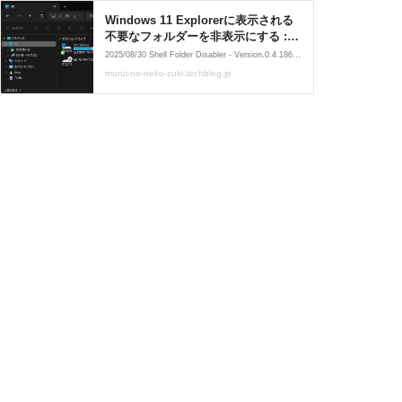
Windows 11 Explorerに表示される
不要なフォルダーを非表示にする :
無類のねこ好き
2025/08/30 Shell Folder Disabler - Version.0.4.186.0 リリース Windows 11 25H2 (Release Preview)に対応しました。 2025/03/28 Shell Folder Disabler - Version.0.4.164.0 リ
murui-no-neko-zuki.techblog.jp