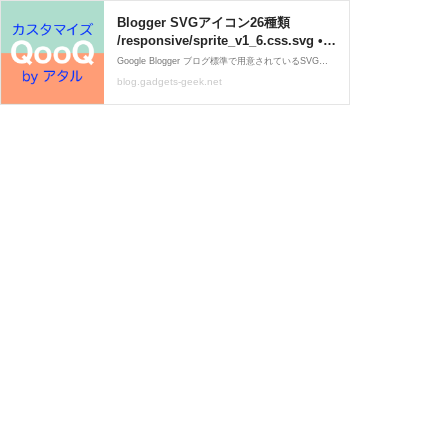
Blogger SVGアイコン26種類
/responsive/sprite_v1_6.css.svg •
ガジェおた（本館）
Google Blogger ブログ標準で用意されているSVGアイコン（26種類）を紹介いたします！ 「JetThemeテンプレートで用意されている SVGアイコン（24種類）と JetThemeボタン」記事のリンク付き
blog.gadgets-geek.net